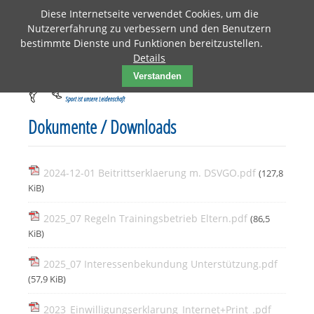
Diese Internetseite verwendet Cookies, um die
Nutzererfahrung zu verbessern und den Benutzern
bestimmte Dienste und Funktionen bereitzustellen.
Details
Verstanden
Dokumente / Downloads
2024-12-01 Beitrittserklaerung m. DSVGO.pdf
(127,8
KiB)
2025_07 Regeln Trainingsbetrieb Eltern.pdf
(86,5
KiB)
2025_07 Interessenbekundung Unterstützung.pdf
(57,9 KiB)
2023_Einwilligungserklarung_Internet+Print_.pdf