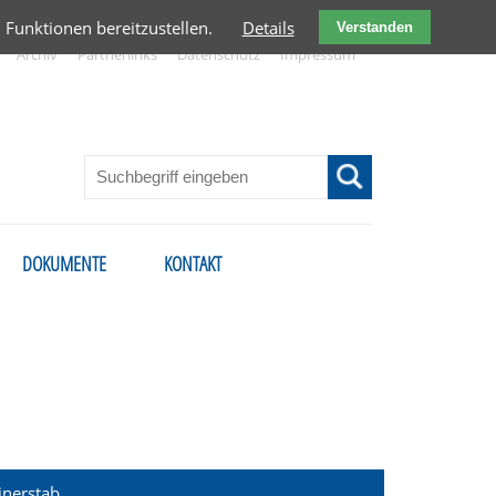
Funktionen bereitzustellen.
Details
Verstanden
Archiv
Partnerlinks
Datenschutz
Impressum
en
DOKUMENTE
KONTAKT
gation
inerstab