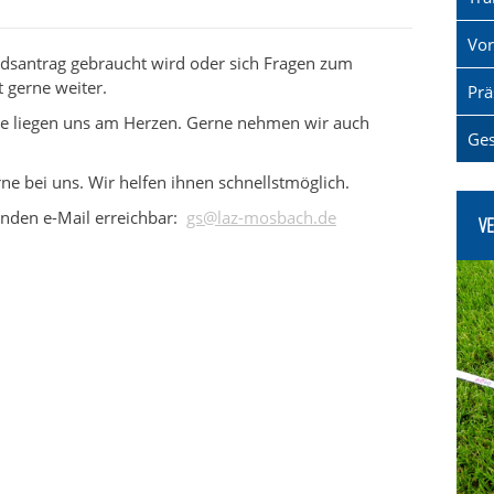
über
Vor
iedsantrag gebraucht wird oder sich Fragen zum
t gerne weiter.
Prä
te liegen uns am Herzen. Gerne nehmen wir auch
Ges
ne bei uns. Wir helfen ihnen schnellstmöglich.
genden e-Mail erreichbar:
gs@laz-mosbach.de
V