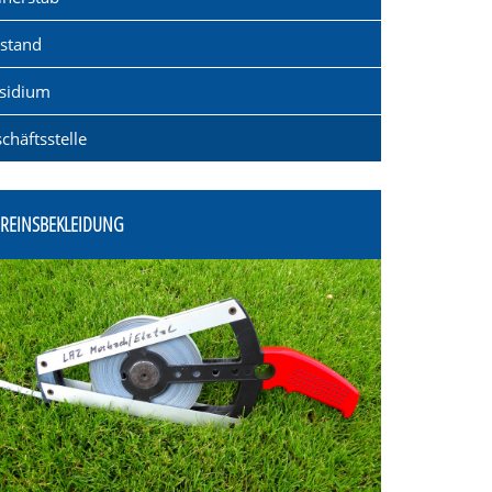
springen
stand
sidium
chäftsstelle
EREINSBEKLEIDUNG