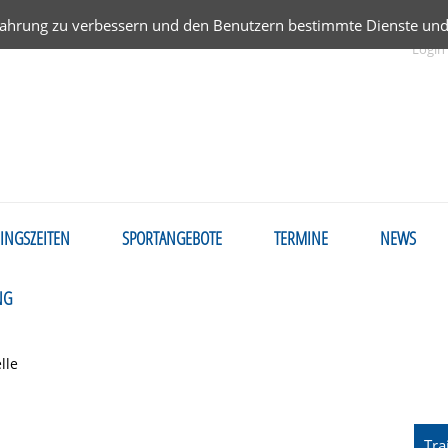
fahrung zu verbessern und den Benutzern bestimmte Dienste und 
Navigation
Login
überspring
INGSZEITEN
SPORTANGEBOTE
TERMINE
NEWS
NG
lle
Navi
Tra