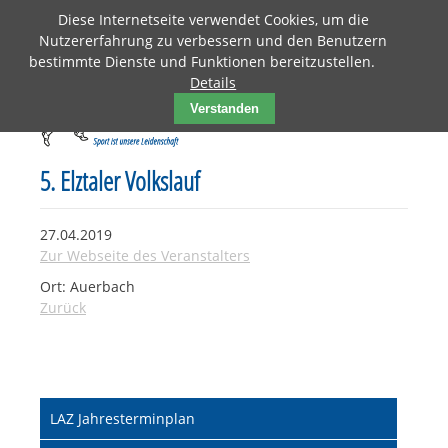
Diese Internetseite verwendet Cookies, um die
Nutzererfahrung zu verbessern und den Benutzern
bestimmte Dienste und Funktionen bereitzustellen.
Details
Verstanden
5. Elztaler Volkslauf
27.04.2019
Zur Webseite des Veranstalters
Ort: Auerbach
Zurück
Navigation
LAZ Jahresterminplan
überspringen